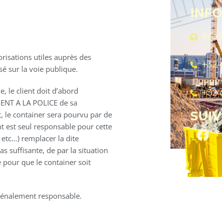
INF
info
orisations utiles auprès des
+32 
sé sur la voie publique.
e, le client doit d’abord
+32 
MENT A LA POLICE de sa
SUI
, le container sera pourvu par de
ent est seul responsable pour cette
l etc…) remplacer la dite
as suffisante, de par la situation
e pour que le container soit
t pénalement responsable.