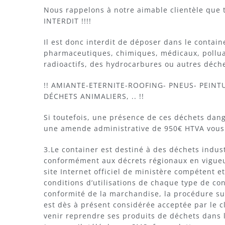
Nous rappelons à notre aimable clientèle que 
INTERDIT !!!!
Il est donc interdit de déposer dans le contain
pharmaceutiques, chimiques, médicaux, polluan
radioactifs, des hydrocarbures ou autres déch
!! AMIANTE-ETERNITE-ROOFING- PNEUS- PEINT
DÉCHETS ANIMALIERS, .. !!
Si toutefois, une présence de ces déchets dang
une amende administrative de 950€ HTVA vous 
3.Le container est destiné à des déchets indus
conformément aux décrets régionaux en vigueur 
site Internet officiel de ministère compétent 
conditions d’utilisations de chaque type de co
conformité de la marchandise, la procédure suiv
est dès à présent considérée acceptée par le c
venir reprendre ses produits de déchets dans l