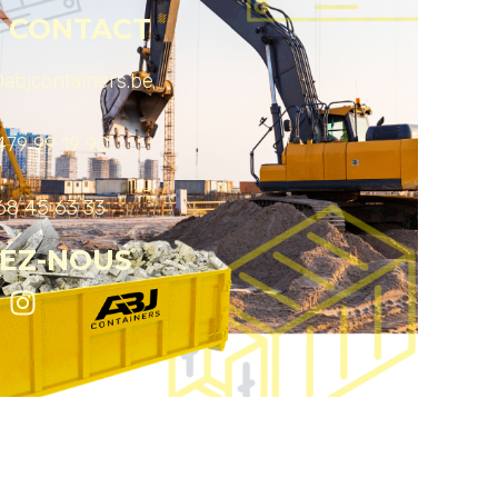
O CONTACT
@abjcontainers.be
479 99 19 90
68 45 63 33
VEZ-NOUS