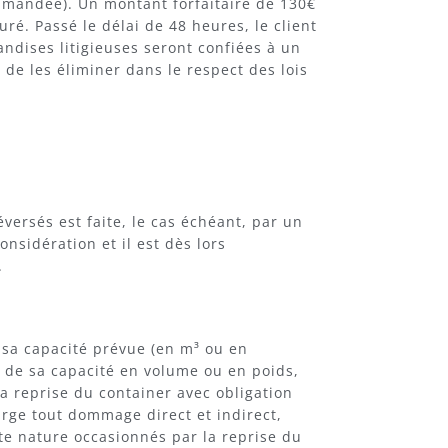
ommandée). Un montant forfaitaire de 130€
uré. Passé le délai de 48 heures, le client
andises litigieuses seront confiées à un
de les éliminer dans le respect des lois
versés est faite, le cas échéant, par un
onsidération et il est dès lors
.
 sa capacité prévue (en m³ ou en
s de sa capacité en volume ou en poids,
la reprise du container avec obligation
harge tout dommage direct et indirect,
ute nature occasionnés par la reprise du